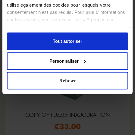
utilise également des cookies pour lesquels votre
consentement n’est pas requis. Pour plus d’informations
sur les cookies, veuillez cliquer sur « À propos des
cookies ». Vous pouvez ci-dessous autoriser, refuser ou
sélectionner les cookies selon les finalités via l'onglet
« Détails ». À tout moment, vous pouvez modifier votre
Tout autoriser
choix en cliquant sur le lien « Cookies » en bas des
pages du site.
Personnaliser
Refuser
COPY OF PUZZLE INAUGURATION
€33.00