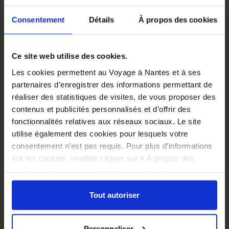
Consentement
Détails
À propos des cookies
Ce site web utilise des cookies.
Les cookies permettent au Voyage à Nantes et à ses
partenaires d’enregistrer des informations permettant de
réaliser des statistiques de visites, de vous proposer des
contenus et publicités personnalisés et d’offrir des
fonctionnalités relatives aux réseaux sociaux. Le site
utilise également des cookies pour lesquels votre
consentement n’est pas requis. Pour plus d’informations
sur les cookies, veuillez cliquer sur « À propos des
cookies ». Vous pouvez ci-dessous autoriser, refuser ou
POSTCARDS SKETCHES - THE BIRDS
sélectionner les cookies selon les finalités via l'onglet
€9.00
« Détails ». À tout moment, vous pouvez modifier votre
Tout autoriser
choix en cliquant sur le lien « Cookies » en bas des
pages du site.
Personnaliser