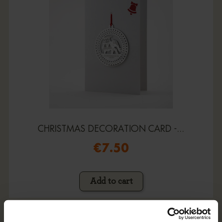
CHRISTMAS DECORATION CARD -...
€7.50
Add to cart