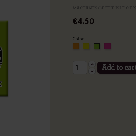
MACHINES OF THE ISLE OF
€4.50
Color
Orange
Yellow
Pink
Green
Add to car