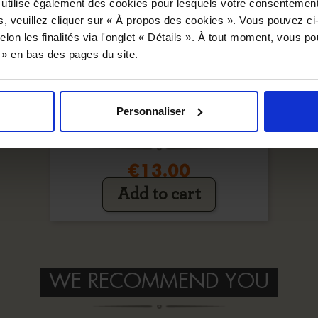
 utilise également des cookies pour lesquels votre consentement
s, veuillez cliquer sur « À propos des cookies ». Vous pouvez ci
elon les finalités via l'onglet « Détails ». À tout moment, vous p
s » en bas des pages du site.
Personnaliser
STAINLESS STEEL MUG
€13.00
Add to cart
WE RECOMMEND YOU