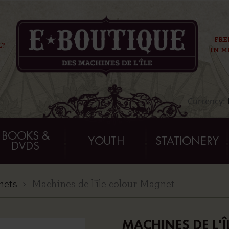
FRE
L?
IN M
Currency:
BOOKS &
YOUTH
STATIONERY
DVDS
nets
Machines de l'île colour Magnet
MACHINES DE L'