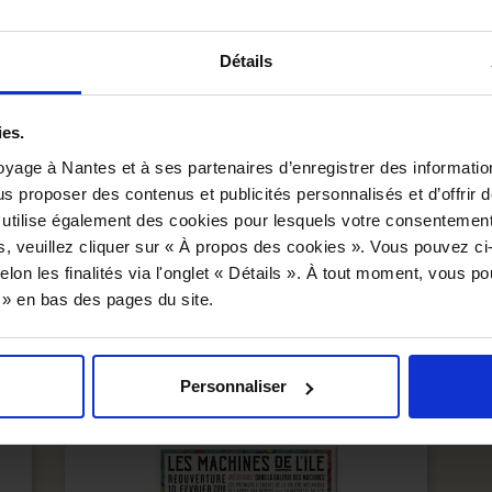

Détails
ies.
yage à Nantes et à ses partenaires d’enregistrer des informatio
us proposer des contenus et publicités personnalisés et d’offrir d
 DETAILS
 utilise également des cookies pour lesquels votre consentement
s, veuillez cliquer sur « À propos des cookies ». Vous pouvez ci
collection, including 9 sketches by François Delarozie
elon les finalités via l'onglet « Détails ». À tout moment, vous p
s » en bas des pages du site.
WE RECOMMEND YOU
Personnaliser