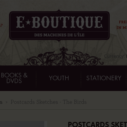
FRE
L?
IN M
Currency:
BOOKS &
YOUTH
STATIONERY
DVDS
s
Postcards Sketches - The Birds
POSTCARDS SKETC