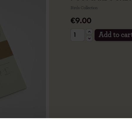
Birds Collection
€9.00
Add to car