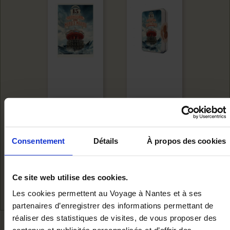
MARINE WORLDS
CAROUSEL
POSTER
POCKET BOX
Consentement
Détails
À propos des cookies
Add to cart
Add to cart
€10.00
€6.90
Ce site web utilise des cookies.
Les cookies permettent au Voyage à Nantes et à ses
partenaires d’enregistrer des informations permettant de
réaliser des statistiques de visites, de vous proposer des