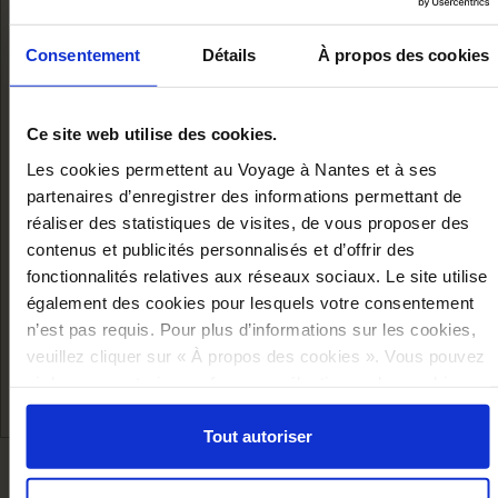
Consentement
Détails
À propos des cookies
Ce site web utilise des cookies.
Les cookies permettent au Voyage à Nantes et à ses
partenaires d’enregistrer des informations permettant de
réaliser des statistiques de visites, de vous proposer des
HERON MAGNET
contenus et publicités personnalisés et d’offrir des
fonctionnalités relatives aux réseaux sociaux. Le site utilise
également des cookies pour lesquels votre consentement
€4.50
n’est pas requis. Pour plus d’informations sur les cookies,
Add to cart
veuillez cliquer sur « À propos des cookies ». Vous pouvez
ci-dessous autoriser, refuser ou sélectionner les cookies
selon les finalités via l'onglet « Détails ». À tout moment,
vous pouvez modifier votre choix en cliquant sur le lien
Tout autoriser
« Cookies » en bas des pages du site.
WE RECOMMEND YOU