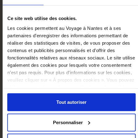
Ce site web utilise des cookies.
Les cookies permettent au Voyage à Nantes et à ses
partenaires d’enregistrer des informations permettant de
réaliser des statistiques de visites, de vous proposer des
contenus et publicités personnalisés et d’offrir des
fonctionnalités relatives aux réseaux sociaux. Le site utilise
également des cookies pour lesquels votre consentement
n’est pas requis. Pour plus d’informations sur les cookies,
veuillez cliquer sur « À propos des cookies ». Vous pouvez
ci-dessous autoriser, refuser ou sélectionner les cookies
CLEVER MECHANICS SKETCHBOOK
selon les finalités via l'onglet « Détails ». À tout moment,
€16.00
vous pouvez modifier votre choix en cliquant sur le lien
Tout autoriser
« Cookies » en bas des pages du site.
Add to cart
Personnaliser