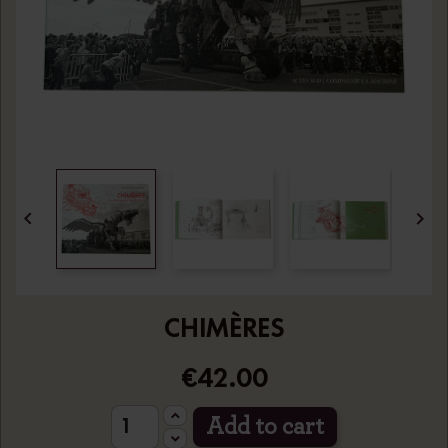


CHIMÈRES
€42.00
Add to cart