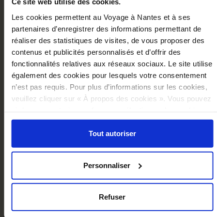
Ce site web utilise des cookies.
Les cookies permettent au Voyage à Nantes et à ses
partenaires d’enregistrer des informations permettant de
réaliser des statistiques de visites, de vous proposer des
contenus et publicités personnalisés et d’offrir des
fonctionnalités relatives aux réseaux sociaux. Le site utilise
également des cookies pour lesquels votre consentement
CLEVER MECHANICS SKETCHBOOK
n’est pas requis. Pour plus d’informations sur les cookies,
€16.00
veuillez cliquer sur « À propos des cookies ». Vous pouvez
ci-dessous autoriser, refuser ou sélectionner les cookies
Add to cart
selon les finalités via l'onglet « Détails ». À tout moment,
vous pouvez modifier votre choix en cliquant sur le lien
Tout autoriser
« Cookies » en bas des pages du site.
Personnaliser
Refuser