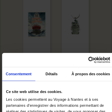
MARINE WORLDS
PORTE CLÉS
Consentement
Détails
À propos des cookies
POSTER
CARROUSEL
Add to cart
Add to cart
Ce site web utilise des cookies.
€10.00
€6.00
Les cookies permettent au Voyage à Nantes et à ses
partenaires d’enregistrer des informations permettant de
réaliser des statistiques de visites, de vous proposer des