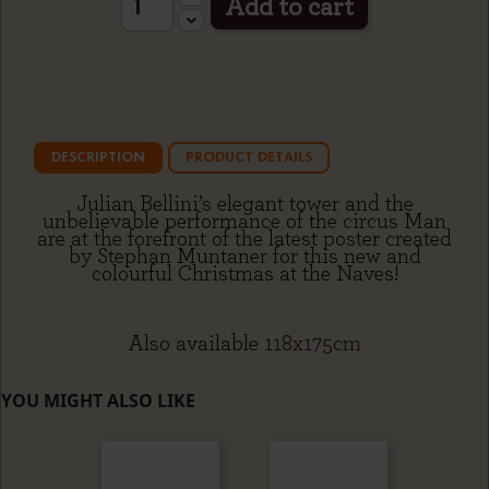
Add to cart
DESCRIPTION
PRODUCT DETAILS
Julian Bellini’s elegant tower and the
unbelievable performance of the circus Man
are at the forefront of the latest poster created
by Stephan Muntaner for this new and
colourful Christmas at the Naves!
Also available
118x175cm
YOU MIGHT ALSO LIKE