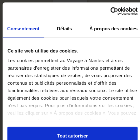
Consentement
Détails
À propos des cookies
Ce site web utilise des cookies.
Les cookies permettent au Voyage à Nantes et à ses
partenaires d’enregistrer des informations permettant de
réaliser des statistiques de visites, de vous proposer des
contenus et publicités personnalisés et d’offrir des
fonctionnalités relatives aux réseaux sociaux. Le site utilise
CHRISTMAS
également des cookies pour lesquels votre consentement
DECORATION
n’est pas requis. Pour plus d’informations sur les cookies,
veuillez cliquer sur « À propos des cookies ». Vous pouvez
CARD -...
ci-dessous autoriser, refuser ou sélectionner les cookies
Add to cart
selon les finalités via l'onglet « Détails ». À tout moment,
€7.50
vous pouvez modifier votre choix en cliquant sur le lien
Tout autoriser