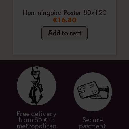
Hummingbird Poster 80x120
€16.80
Add to cart
Free delivery
from 60 € in
Secure
metropolitan
payment