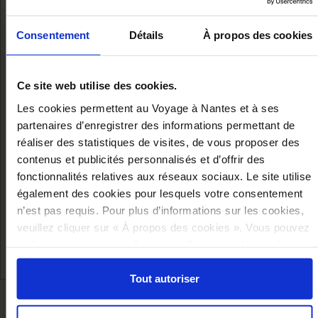
Consentement
Détails
À propos des cookies
Ce site web utilise des cookies.
Les cookies permettent au Voyage à Nantes et à ses
partenaires d’enregistrer des informations permettant de
réaliser des statistiques de visites, de vous proposer des
2016 CHRISTMAS
contenus et publicités personnalisés et d’offrir des
fonctionnalités relatives aux réseaux sociaux. Le site utilise
POSTER
également des cookies pour lesquels votre consentement
n’est pas requis. Pour plus d’informations sur les cookies,
Add to cart
€10.00
veuillez cliquer sur « À propos des cookies ». Vous pouvez
ci-dessous autoriser, refuser ou sélectionner les cookies
selon les finalités via l'onglet « Détails ». À tout moment,
vous pouvez modifier votre choix en cliquant sur le lien
Tout autoriser
« Cookies » en bas des pages du site.
WE RECOMMEND YOU