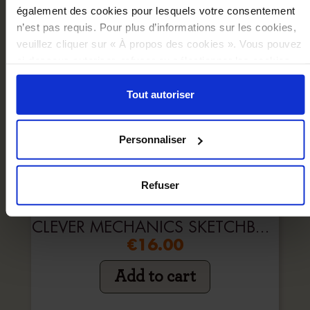
également des cookies pour lesquels votre consentement
n’est pas requis. Pour plus d’informations sur les cookies,
veuillez cliquer sur « À propos des cookies ». Vous pouvez
ci-dessous autoriser, refuser ou sélectionner les cookies
selon les finalités via l'onglet « Détails ». À tout moment,
vous pouvez modifier votre choix en cliquant sur le lien
Tout autoriser
« Cookies » en bas des pages du site.
Personnaliser
Refuser
CLEVER MECHANICS SKETCHBOOK
€16.00
Add to cart