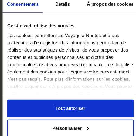
Consentement
Détails
À propos des cookies
Ce site web utilise des cookies.
Les cookies permettent au Voyage à Nantes et à ses
partenaires d’enregistrer des informations permettant de
réaliser des statistiques de visites, de vous proposer des
contenus et publicités personnalisés et d’offrir des
fonctionnalités relatives aux réseaux sociaux. Le site utilise
également des cookies pour lesquels votre consentement
n’est pas requis. Pour plus d’informations sur les cookies,
veuillez cliquer sur « À propos des cookies ». Vous pouvez
ci-dessous autoriser, refuser ou sélectionner les cookies
selon les finalités via l'onglet « Détails ». À tout moment,
CLEVER MECHANICS SKETCHBOOK
vous pouvez modifier votre choix en cliquant sur le lien
Tout autoriser
€16.00
« Cookies » en bas des pages du site.
Add to cart
Personnaliser