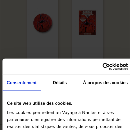
LARGE SPIDER
SPIDER MAGNET
Consentement
Détails
À propos des cookies
BADGE
€4.50
Add to cart
Add to cart
€2.20
Ce site web utilise des cookies.
Les cookies permettent au Voyage à Nantes et à ses
partenaires d’enregistrer des informations permettant de
réaliser des statistiques de visites, de vous proposer des