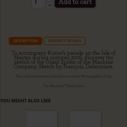
Add to cart
DESCRIPTION
PRODUCT DETAILS
To accompany Kumo’s parade on the Isle of
Nantes during summer 2016, discover the
sketch of the Giant Spider of the Machine
Company. Sketch by François Delaroziere.
Four-colour process printing on Linear Rives paper, 270g.
"La Machine" Production
YOU MIGHT ALSO LIKE