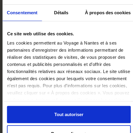
WE RECOMMEND YOU
Consentement
Détails
À propos des cookies
Ce site web utilise des cookies.
Les cookies permettent au Voyage à Nantes et à ses
partenaires d’enregistrer des informations permettant de
réaliser des statistiques de visites, de vous proposer des
contenus et publicités personnalisés et d’offrir des
fonctionnalités relatives aux réseaux sociaux. Le site utilise
également des cookies pour lesquels votre consentement
n’est pas requis. Pour plus d’informations sur les cookies,
veuillez cliquer sur « À propos des cookies ». Vous pouvez
ci-dessous autoriser, refuser ou sélectionner les cookies
selon les finalités via l'onglet « Détails ». À tout moment,
vous pouvez modifier votre choix en cliquant sur le lien
Tout autoriser
CLEVER MECHANICS SKETCHBOOK
« Cookies » en bas des pages du site.
€16.00