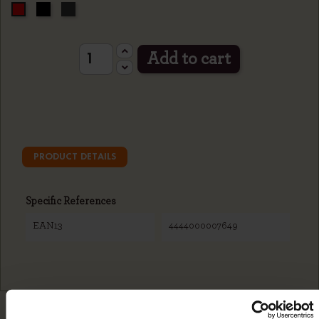
Black
Grey
Red
Add to cart
PRODUCT DETAILS
Specific References
EAN13
4444000007649