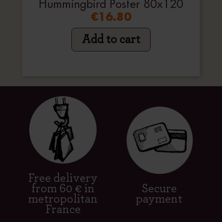
Hummingbird Poster 80x120
€16.80
Add to cart
Free delivery
from 60 € in
Secure
metropolitan
payment
France