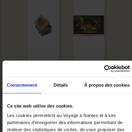
ELEPHANT SUGAR
2013 REOPENING
Consentement
Détails
À propos des cookies
BOX
POSTER
Add to cart
Add to cart
€12.00
€10.00
Ce site web utilise des cookies.
Les cookies permettent au Voyage à Nantes et à ses
partenaires d’enregistrer des informations permettant de
réaliser des statistiques de visites, de vous proposer des