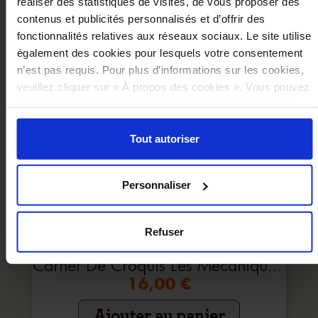
réaliser des statistiques de visites, de vous proposer des
contenus et publicités personnalisés et d’offrir des
fonctionnalités relatives aux réseaux sociaux. Le site utilise
également des cookies pour lesquels votre consentement
n’est pas requis. Pour plus d’informations sur les cookies,
veuillez cliquer sur « À propos des cookies ». Vous pouvez
ci-dessous autoriser, refuser ou sélectionner les cookies
selon les finalités via l'onglet « Détails ». À tout moment,
vous pouvez modifier votre choix en cliquant sur le lien
Tout autoriser
« Cookies » en bas des pages du site.
Personnaliser
Refuser
Carnet De Croquis Les Mécaniques Savantes
16,00 €
Ajouter au panier