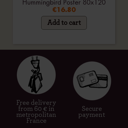
Hummingbird Poster 80x120
€16.80
Add to cart
Free delivery
from 60 € in
Secure
metropolitan
payment
France