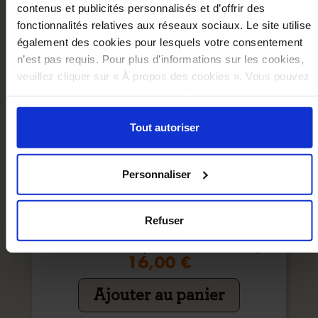
contenus et publicités personnalisés et d’offrir des
fonctionnalités relatives aux réseaux sociaux. Le site utilise
également des cookies pour lesquels votre consentement
n’est pas requis. Pour plus d’informations sur les cookies,
veuillez cliquer sur « À propos des cookies ». Vous pouvez
ci-dessous autoriser, refuser ou sélectionner les cookies
selon les finalités via l'onglet « Détails ». À tout moment,
vous pouvez modifier votre choix en cliquant sur le lien
Tout autoriser
« Cookies » en bas des pages du site.
Personnaliser
Refuser
Carnet De Croquis Les Mécaniques Savantes
16,00 €
Ajouter au panier