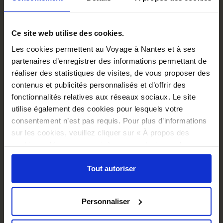
Ce site web utilise des cookies.
Les cookies permettent au Voyage à Nantes et à ses
partenaires d’enregistrer des informations permettant de
réaliser des statistiques de visites, de vous proposer des
contenus et publicités personnalisés et d’offrir des
fonctionnalités relatives aux réseaux sociaux. Le site
utilise également des cookies pour lesquels votre
consentement n’est pas requis. Pour plus d’informations
sur les cookies, veuillez cliquer sur « À propos des
cookies ». Vous pouvez ci-dessous autoriser, refuser ou
MARQUE-PAGES CROQUIS...
sélectionner les cookies selon les finalités via l'onglet
1,00 €
« Détails ». À tout moment, vous pouvez modifier votre
Tout autoriser
choix en cliquant sur le lien « Cookies » en bas des
pages du site.
Personnaliser
Ajouter au panier