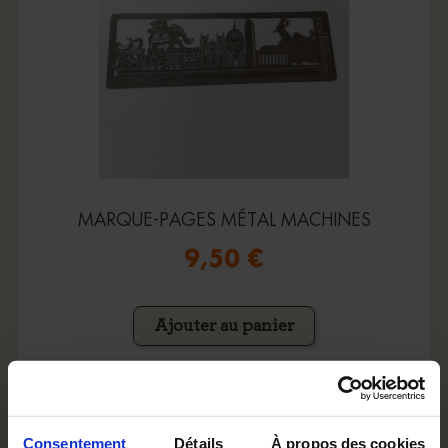
MARQUE-PAGES MÉTAL MACHINES
9,50 €
Ajouter au panier
Consentement
Détails
À propos des cookies