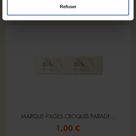
Refuser
MARQUE-PAGES CROQUIS PARADE...
1,00 €