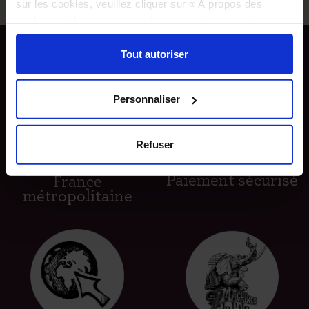
sur les cookies, veuillez cliquer sur « À propos des
cookies ». Vous pouvez ci-dessous autoriser, refuser ou
sélectionner les cookies selon les finalités via l'onglet
« Détails ». À tout moment, vous pouvez modifier votre
Tout autoriser
choix en cliquant sur le lien « Cookies » en bas des
pages du site.
Personnaliser
Refuser
Livraison gratuite
à partir de 60€ en
Paiement sécurisé
France
métropolitaine