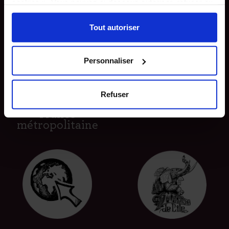
cookies ». Vous pouvez ci-dessous autoriser, refuser ou
sélectionner les cookies selon les finalités via l'onglet
« Détails ». À tout moment, vous pouvez modifier votre
Tout autoriser
choix en cliquant sur le lien « Cookies » en bas des
pages du site.
Personnaliser
Livraison gratuite
Refuser
à partir de 60€ en
Paiement sécurisé
France
métropolitaine