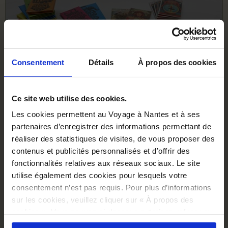
Consentement
Détails
À propos des cookies
MAGNETS
Ce site web utilise des cookies.
Magnet souvenir des Machines de l'île : une collection
d'aimants collectors, de styles et formes différentes
Les cookies permettent au Voyage à Nantes et à ses
pour décorer votre frigo.
partenaires d’enregistrer des informations permettant de
réaliser des statistiques de visites, de vous proposer des
Voir tous nos produits
contenus et publicités personnalisés et d’offrir des
fonctionnalités relatives aux réseaux sociaux. Le site
utilise également des cookies pour lesquels votre
consentement n’est pas requis. Pour plus d’informations
sur les cookies, veuillez cliquer sur « À propos des
cookies ». Vous pouvez ci-dessous autoriser, refuser ou
sélectionner les cookies selon les finalités via l'onglet