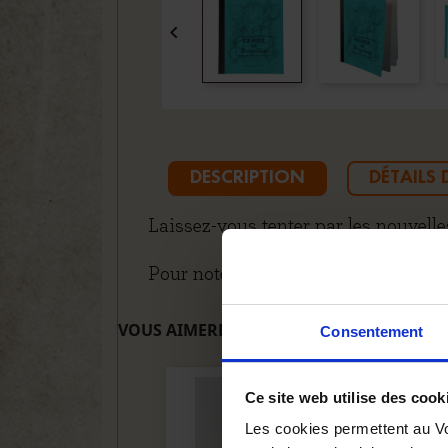

DESCRIPTION
DÉTAILS
Laissez-vous tenter par les nouvelle
Pour noter vos idées ou griffonner q
VOUS AIMEREZ AUSSI
Consentement
Ce site web utilise des cook
Les cookies permettent au Vo