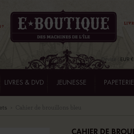
LIVR
 ?
Devise :
EUR €
LIVRES & DVD
JEUNESSE
PAPETERI
ets
Cahier de brouillons bleu
CAHIER DE BROU