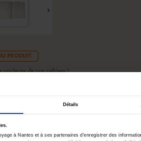

 DU PRODUIT
s couleurs de nos cahiers !
uelques dessins, procurez-vous notre cahier de brouillo
Détails
ies.
yage à Nantes et à ses partenaires d’enregistrer des informatio