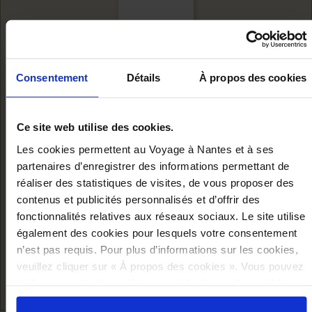
Consentement
Détails
À propos des cookies
Ce site web utilise des cookies.
Les cookies permettent au Voyage à Nantes et à ses
partenaires d’enregistrer des informations permettant de
réaliser des statistiques de visites, de vous proposer des
FIGURINE
contenus et publicités personnalisés et d’offrir des
DRAGON DE
fonctionnalités relatives aux réseaux sociaux. Le site utilise
également des cookies pour lesquels votre consentement
CALAIS
n’est pas requis. Pour plus d’informations sur les cookies,
Ajouter au panier
veuillez cliquer sur « À propos des cookies ». Vous pouvez
25,00 €
ci-dessous autoriser, refuser ou sélectionner les cookies
selon les finalités via l'onglet « Détails ». À tout moment,