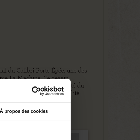
nal du Colibri Porte Épée, une des
nie La Machine. Ce dessin
se l’élégance et la créativité du
écision de ligne et sensibilité
À propos des cookies