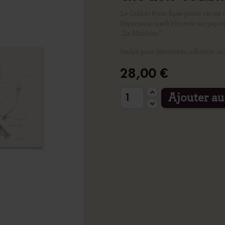
Le Colibri Porte Épée prend vie sur 
Impression quadrichromie sur papie
"La Machine".
Parfait pour décoration, collection o
28,00 €
Ajouter au