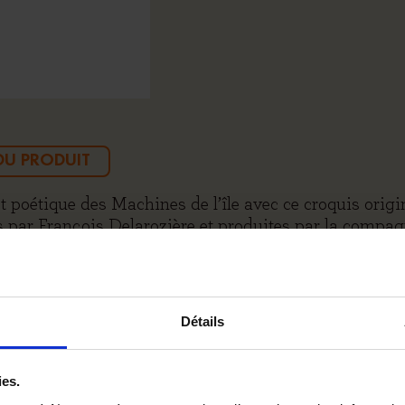
 DU PRODUIT
 poétique des Machines de l’île avec ce croquis origi
par François Delarozière et produites par la compag
 la dynamique de ce petit oiseau mécanique, qui symboli
Il se distingue par son caractère unique, combinant pr
Détails
ies.