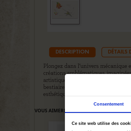
DESCRIPTION
DÉTAILS
Plongez dans l’univers mécanique et
créations emblématiques imaginées 
artistique capture toute la grâce et
bestiaire fantastique des Machines. 
esthétique.
Consentement
VOUS AIMEREZ AUSSI
Ce site web utilise des cook