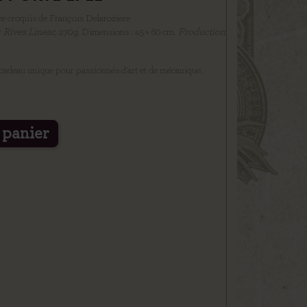
ce croquis de François Delaroziere
r
Rives Linear,
270g.
Dimensions : 45 × 60 cm.
Production
u cadeau unique pour passionnés d'art et de mécanique.
 panier