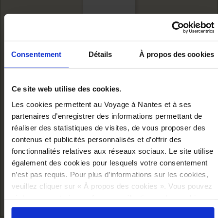
Consentement
Détails
À propos des cookies
Ce site web utilise des cookies.
Les cookies permettent au Voyage à Nantes et à ses
partenaires d’enregistrer des informations permettant de
réaliser des statistiques de visites, de vous proposer des
MAGNET
contenus et publicités personnalisés et d’offrir des
VINTAGE -
fonctionnalités relatives aux réseaux sociaux. Le site utilise
également des cookies pour lesquels votre consentement
CARROUSEL
n’est pas requis. Pour plus d’informations sur les cookies,
Ajouter au panier
veuillez cliquer sur « À propos des cookies ». Vous pouvez
6,90 €
ci-dessous autoriser, refuser ou sélectionner les cookies
selon les finalités via l'onglet « Détails ». À tout moment,