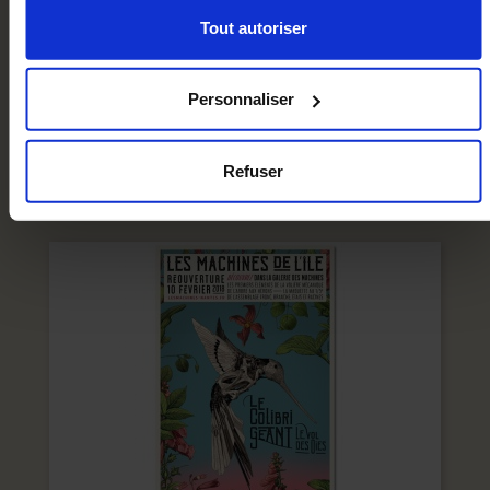
selon les finalités via l'onglet « Détails ». À tout moment,
vous pouvez modifier votre choix en cliquant sur le lien
Tout autoriser
Carnet De Croquis Les Mécaniques Savantes
« Cookies » en bas des pages du site.
16,00 €
Personnaliser
Ajouter au panier
Refuser