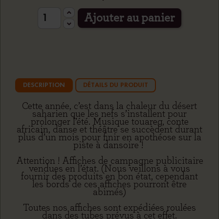
Ajouter au panier
DESCRIPTION
DÉTAILS DU PRODUIT
Cette année, c’est dans la chaleur du désert
saharien que les nefs s’installent pour
prolonger l’été. Musique touareg, conte
africain, danse et théâtre se succèdent durant
plus d’un mois pour finir en apothéose sur la
piste à dansoire !
Attention ! Affiches de campagne publicitaire
vendues en l’état. (Nous veillons à vous
fournir des produits en bon état, cependant
les bords de ces affiches pourront être
abimés)
Toutes nos affiches sont expédiées roulées
dans des tubes prévus à cet effet.