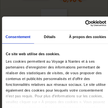
6,90 €
Consentement
Détails
À propos des cookies
Ce site web utilise des cookies.
Les cookies permettent au Voyage à Nantes et à ses
partenaires d’enregistrer des informations permettant de
réaliser des statistiques de visites, de vous proposer des
contenus et publicités personnalisés et d’offrir des
fonctionnalités relatives aux réseaux sociaux. Le site utilise
BADGE
également des cookies pour lesquels votre consentement
INAUGURATION -
n’est pas requis. Pour plus d’informations sur les cookies,
veuillez cliquer sur « À propos des cookies ». Vous pouvez
56 MM -
Ajouter au panier
ci-dessous autoriser, refuser ou sélectionner les cookies