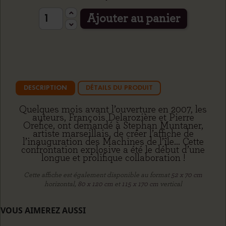
Ajouter au panier
DESCRIPTION
DÉTAILS DU PRODUIT
Quelques mois avant l’ouverture en 2007, les
auteurs, François Delarozière et Pierre
Orefice, ont demandé à Stephan Muntaner,
artiste marseillais, de créer l’affiche de
l’inauguration des Machines de l’île… Cette
confrontation explosive a été le début d’une
longue et prolifique collaboration !
Cette affiche est également disponible au format
52 x 70 cm
horizontal,
80 x 120 cm
et
115 x 170 cm
vertical
VOUS AIMEREZ AUSSI