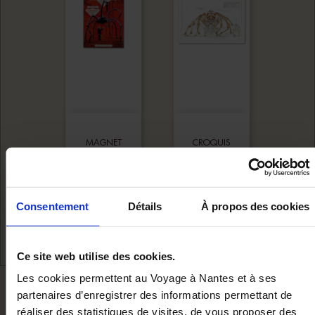
MAGNET
CROQUIS
ARAIGNÉE
ARAIGNEE
GEANTE
Ajouter au panier
Ajouter au panie
Consentement
Détails
À propos des cookies
4,50 €
28,00 €
Ce site web utilise des cookies.
Les cookies permettent au Voyage à Nantes et à ses
NOUS VOUS RECOMMANDON
partenaires d’enregistrer des informations permettant de
réaliser des statistiques de visites, de vous proposer des