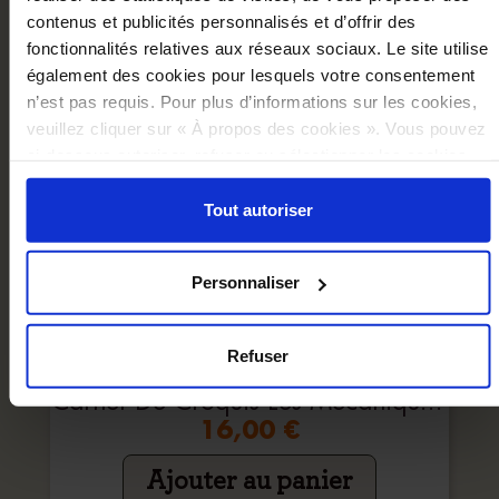
contenus et publicités personnalisés et d’offrir des
fonctionnalités relatives aux réseaux sociaux. Le site utilise
également des cookies pour lesquels votre consentement
n’est pas requis. Pour plus d’informations sur les cookies,
veuillez cliquer sur « À propos des cookies ». Vous pouvez
ci-dessous autoriser, refuser ou sélectionner les cookies
selon les finalités via l'onglet « Détails ». À tout moment,
vous pouvez modifier votre choix en cliquant sur le lien
Tout autoriser
« Cookies » en bas des pages du site.
Personnaliser
Refuser
Carnet De Croquis Les Mécaniques Savantes
16,00 €
Ajouter au panier