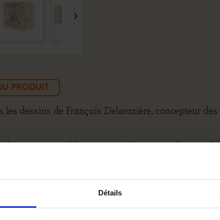

 DU PRODUIT
 les dessins de François Delarozière, concepteur des 
 de cette incroyable aventure, des croquis du Grand
s, laissez-vous emporter par la magie de ces planche
Détails