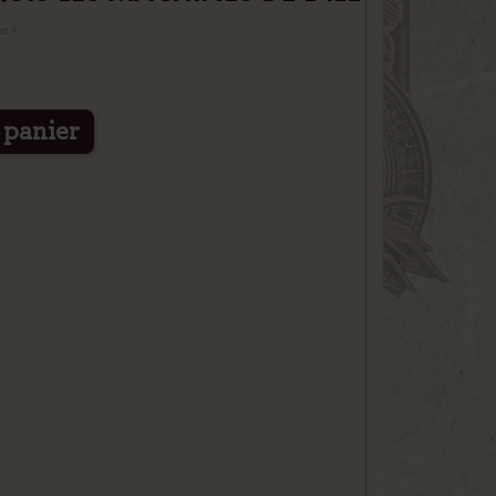
le »
 panier