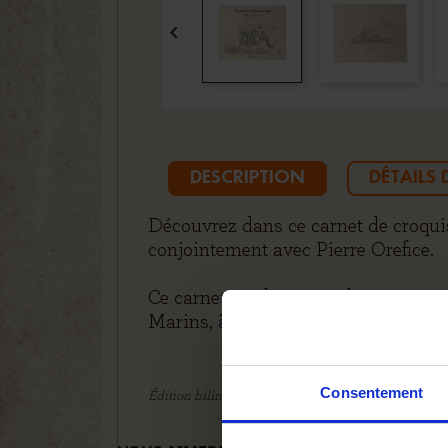

DESCRIPTION
DÉTAILS
Découvrez dans ce carnet de croquis
conjointement avec Pierre Orefice.
Ce carnet rend compte des prémices
Marins, à ceux de l’Arbre aux Héron
Consentement
Édition bilingue : français / anglais