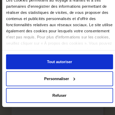
partenaires d’enregistrer des informations permettant de
réaliser des statistiques de visites, de vous proposer des
NOUS VOUS RECOMMANDON
contenus et publicités personnalisés et d’offrir des
fonctionnalités relatives aux réseaux sociaux. Le site utilise
également des cookies pour lesquels votre consentement
n’est pas requis. Pour plus d’informations sur les cookies,
veuillez cliquer sur « À propos des cookies ». Vous pouvez
ci-dessous autoriser, refuser ou sélectionner les cookies
selon les finalités via l'onglet « Détails ». À tout moment,
vous pouvez modifier votre choix en cliquant sur le lien
Tout autoriser
« Cookies » en bas des pages du site.
Personnaliser
Refuser