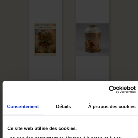
AFFICHE ARBRE
BOITE À THÉ -
AUX HÉRONS
ARBRE AUX
Consentement
Détails
À propos des cookies
HÉRONS
Ajouter au panier
Ajouter au panie
10,00 €
Ce site web utilise des cookies.
17,80 €
Les cookies permettent au Voyage à Nantes et à ses