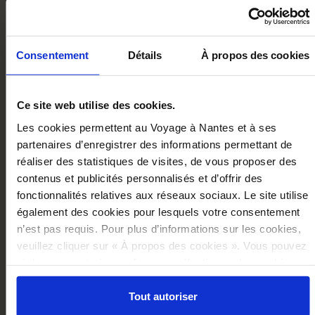
NOUS VOUS RECOMMANDON
Consentement
Détails
À propos des cookies
Ce site web utilise des cookies.
Les cookies permettent au Voyage à Nantes et à ses
partenaires d’enregistrer des informations permettant de
réaliser des statistiques de visites, de vous proposer des
contenus et publicités personnalisés et d’offrir des
fonctionnalités relatives aux réseaux sociaux. Le site utilise
également des cookies pour lesquels votre consentement
n’est pas requis. Pour plus d’informations sur les cookies,
veuillez cliquer sur « À propos des cookies ». Vous pouvez
ci-dessous autoriser, refuser ou sélectionner les cookies
Carnet De Croquis Les Mécaniques Savantes
selon les finalités via l'onglet « Détails ». À tout moment,
16,00 €
vous pouvez modifier votre choix en cliquant sur le lien
Tout autoriser
« Cookies » en bas des pages du site.