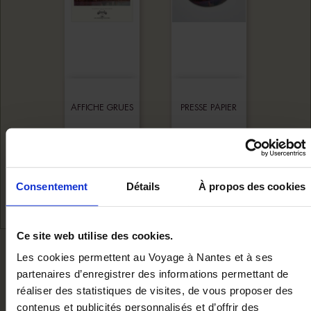
AFFICHE GRUES
PRESSE PAPIER
EN TUTU
GRUES EN TUTU
Ajouter au panier
Ajouter au panie
12,00 €
16,00 €
Consentement
Détails
À propos des cookies
Ce site web utilise des cookies.
NOUS VOUS RECOMMANDON
Les cookies permettent au Voyage à Nantes et à ses
partenaires d’enregistrer des informations permettant de
réaliser des statistiques de visites, de vous proposer des
contenus et publicités personnalisés et d’offrir des