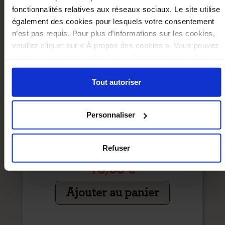
fonctionnalités relatives aux réseaux sociaux. Le site utilise
également des cookies pour lesquels votre consentement
n’est pas requis. Pour plus d’informations sur les cookies,
veuillez cliquer sur « À propos des cookies ». Vous pouvez
ci-dessous autoriser, refuser ou sélectionner les cookies
selon les finalités via l'onglet « Détails ». À tout moment,
vous pouvez modifier votre choix en cliquant sur le lien
Tout autoriser
« Cookies » en bas des pages du site.
Personnaliser
Refuser
Carnet De Croquis Les Mécaniques Savantes
16,00 €
Ajouter au panier