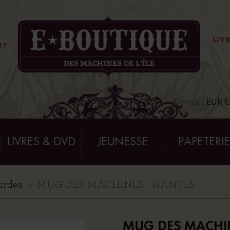
LIVR
 ?
Devise :
EUR €
LIVRES & DVD
JEUNESSE
PAPETERI
urdes
MUG DES MACHINES - NANTES
MUG DES MACHI