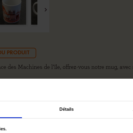

 DU PRODUIT
ce des Machines de l’île, offrez-vous notre mug, avec 
Détails
ies.