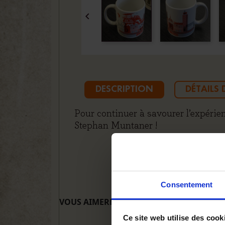

DESCRIPTION
DÉTAILS
Pour continuer à savourer l’expérien
Stephan Muntaner !
Consentement
VOUS AIMEREZ AUSSI
Ce site web utilise des cook