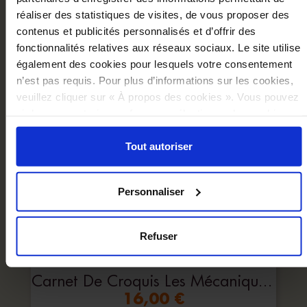
NOUS VOUS RECOMMANDON
réaliser des statistiques de visites, de vous proposer des
contenus et publicités personnalisés et d’offrir des
fonctionnalités relatives aux réseaux sociaux. Le site utilise
également des cookies pour lesquels votre consentement
n’est pas requis. Pour plus d’informations sur les cookies,
veuillez cliquer sur « À propos des cookies ». Vous pouvez
ci-dessous autoriser, refuser ou sélectionner les cookies
selon les finalités via l'onglet « Détails ». À tout moment,
vous pouvez modifier votre choix en cliquant sur le lien
Tout autoriser
« Cookies » en bas des pages du site.
Personnaliser
Refuser
Carnet De Croquis Les Mécaniques Savantes
16,00 €