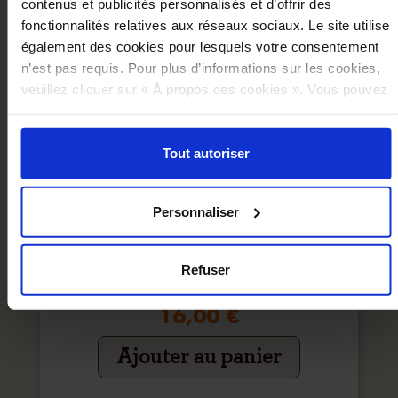
contenus et publicités personnalisés et d’offrir des
fonctionnalités relatives aux réseaux sociaux. Le site utilise
également des cookies pour lesquels votre consentement
n’est pas requis. Pour plus d’informations sur les cookies,
veuillez cliquer sur « À propos des cookies ». Vous pouvez
ci-dessous autoriser, refuser ou sélectionner les cookies
selon les finalités via l'onglet « Détails ». À tout moment,
vous pouvez modifier votre choix en cliquant sur le lien
Tout autoriser
« Cookies » en bas des pages du site.
Personnaliser
Refuser
Carnet De Croquis Les Mécaniques Savantes
16,00 €
Ajouter au panier