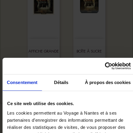
AFFICHE GRANDE
BOÎTE À SUCRE
RÉNOVATION...
CARROUSEL
Ajouter au panier
Ajouter au panie
10,00 €
12,00 €
Consentement
Détails
À propos des cookies
Ce site web utilise des cookies.
Les cookies permettent au Voyage à Nantes et à ses
NOUS VOUS RECOMMANDON
partenaires d’enregistrer des informations permettant de
réaliser des statistiques de visites, de vous proposer des