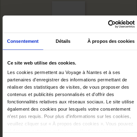
Consentement
Détails
À propos des cookies
Ce site web utilise des cookies.
Les cookies permettent au Voyage à Nantes et à ses
partenaires d’enregistrer des informations permettant de
réaliser des statistiques de visites, de vous proposer des
contenus et publicités personnalisés et d’offrir des
MAQUETTE DU
fonctionnalités relatives aux réseaux sociaux. Le site utilise
GRAND ÉLÉPHANT
également des cookies pour lesquels votre consentement
n’est pas requis. Pour plus d’informations sur les cookies,
Ajouter au panier
veuillez cliquer sur « À propos des cookies ». Vous pouvez
32,00 €
ci-dessous autoriser, refuser ou sélectionner les cookies